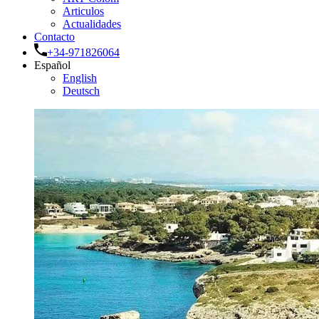
Articulos
Actualidades
Contacto
+34-971826064
Español
English
Deutsch