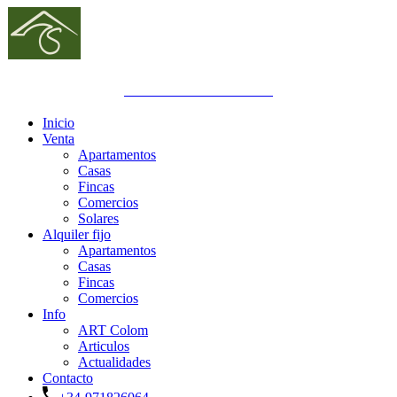
GOIBE692832/2024
Inicio
Venta
Apartamentos
Casas
Fincas
Comercios
Solares
Alquiler fijo
Apartamentos
Casas
Fincas
Comercios
Info
ART Colom
Articulos
Actualidades
Contacto