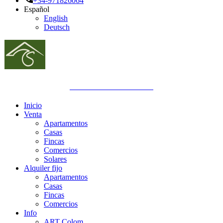
+34-971826064
Español
English
Deutsch
GOIBE692832/2024
Inicio
Venta
Apartamentos
Casas
Fincas
Comercios
Solares
Alquiler fijo
Apartamentos
Casas
Fincas
Comercios
Info
ART Colom