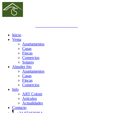
GOIBE692832/2024
Inicio
Venta
Apartamentos
Casas
Fincas
Comercios
Solares
Alquiler fijo
Apartamentos
Casas
Fincas
Comercios
Info
ART Colom
Articulos
Actualidades
Contacto