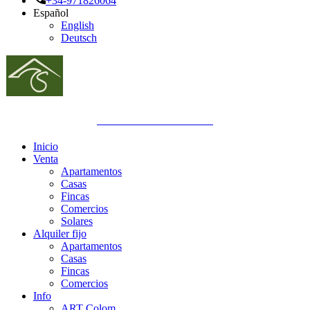
+34-971826064
Español
English
Deutsch
GOIBE692832/2024
Inicio
Venta
Apartamentos
Casas
Fincas
Comercios
Solares
Alquiler fijo
Apartamentos
Casas
Fincas
Comercios
Info
ART Colom