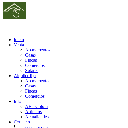
Inicio
Venta
Apartamentos
Casas
Fincas
Comercios
Solares
Alquiler fijo
Apartamentos
Casas
Fincas
Comercios
Info
ART Colom
Articulos
Actualidades
Contacto