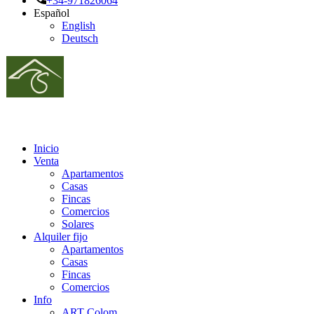
+34-971826064
Español
English
Deutsch
Inicio
Venta
Apartamentos
Casas
Fincas
Comercios
Solares
Alquiler fijo
Apartamentos
Casas
Fincas
Comercios
Info
ART Colom