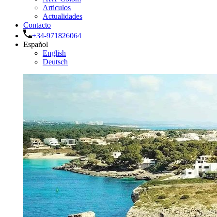
Articulos
Actualidades
Contacto
+34-971826064
Español
English
Deutsch